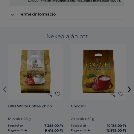
60.000 Ft felett ingyenes a szállítás, alatta mindössze 600 Ft.
Termékinformáció
Neked ajánlott
‹
›
share
favorite
share
favorite
DXN White Coffee Zhino
Cocozhi
12 tasak x 28 g
20 tasak x 32 g
7 355.00 Ft
10 135.00 Ft
Tagsági ár
Tagsági ár
9 415.00 Ft
12 975.00 Ft
Fogyasztói ár
Fogyasztói ár