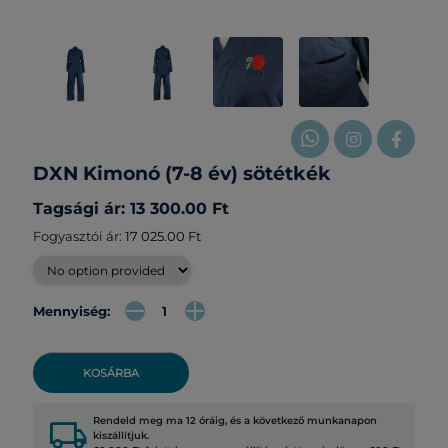
DXN Kimonó (7-8 év) sötétkék
Tagsági ár: 13 300.00 Ft
Fogyasztói ár:
17 025.00 Ft
Mennyiség:
KOSÁRBA
local_shipping
Rendeld meg ma 12 óráig, és a következő munkanapon
kiszállítjuk.