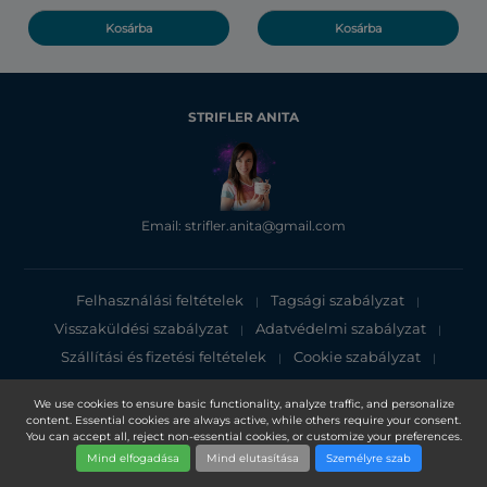
Kosárba
Kosárba
STRIFLER ANITA
Email: strifler.anita@gmail.com
Felhasználási feltételek
Tagsági szabályzat
|
|
Visszaküldési szabályzat
Adatvédelmi szabályzat
|
|
Szállítási és fizetési feltételek
Cookie szabályzat
|
|
Adatvédelmi tájékoztató
We use cookies to ensure basic functionality, analyze traffic, and personalize
content. Essential cookies are always active, while others require your consent.
Copyright 2025, DXN Holdings Bhd. 199501033918 (363120-V)
You can accept all, reject non-essential cookies, or customize your preferences.
Mind elfogadása
Mind elutasítása
Személyre szab