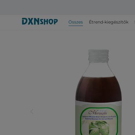
Összes
Étrend-kiegészítők
arrow_back_ios