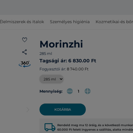
Élelmiszerek és italok
Személyes higiénia
Kozmetikai-és bő
favorite
Morinzhi
share
285 ml
Tagsági ár: 6 830.00 Ft
Fogyasztói ár:
8 740.00 Ft
Mennyiség:
arrow_forward_ios
KOSÁRBA
local_shipping
Rendeld meg ma 12 óráig, és a következő munkana
60.000 Ft felett ingyenes a szállítás, alatta mindö