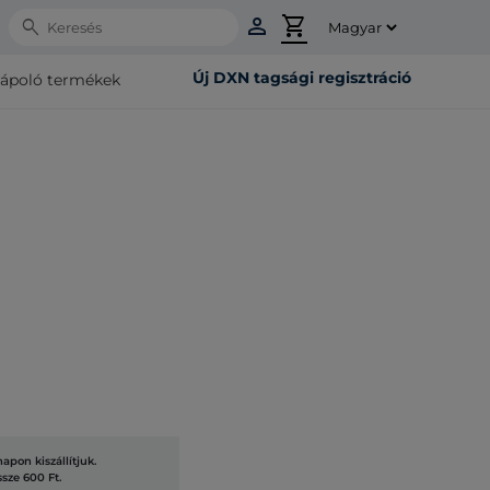
person
shopping_cart
Search
Új DXN tagsági regisztráció
rápoló termékek
pon kiszállítjuk.
ssze 600 Ft.