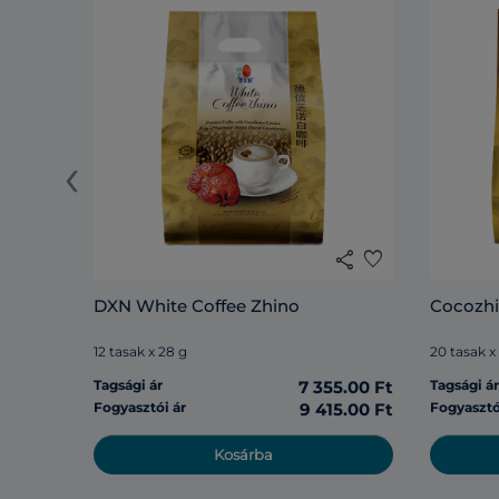
‹
share
favorite
DXN White Coffee Zhino
Cocozh
12 tasak x 28 g
20 tasak x
Tagsági ár
7 355.00 Ft
Tagsági á
Fogyasztói ár
9 415.00 Ft
Fogyasztó
Kosárba