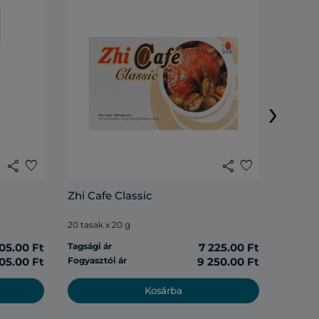
Lingzh
›
20 tasak
share
favorite
share
favorite
Tagsági 
Zhi Cafe Classic
Fogyasz
20 tasak x 20 g
05.00 Ft
Tagsági ár
7 225.00 Ft
05.00 Ft
Fogyasztói ár
9 250.00 Ft
Kosárba