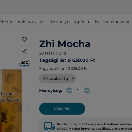
Élelmiszerek és italok
Személyes higiénia
Kozmetikai-és bő
favorite
Zhi Mocha
share
20 tasak x 21 g
Tagsági ár: 9 630.00 Ft
Fogyasztói ár:
12 325.00 Ft
Mennyiség:
arrow_forward_ios
KOSÁRBA
local_shipping
Rendeld meg ma 12 óráig, és a következő munkana
60.000 Ft felett ingyenes a szállítás, alatta mindö