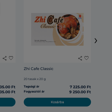
Lingzh
›
20 tasak
share
favorite
share
favorite
Tagsági 
Zhi Cafe Classic
Fogyasz
20 tasak x 20 g
05.00 Ft
Tagsági ár
7 225.00 Ft
05.00 Ft
Fogyasztói ár
9 250.00 Ft
Kosárba