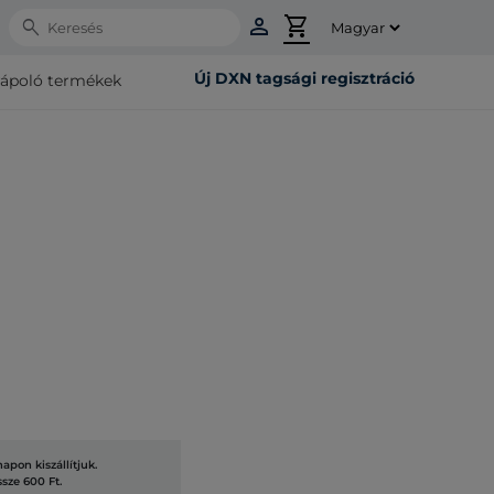
person
shopping_cart
Search
Új DXN tagsági regisztráció
rápoló termékek
pon kiszállítjuk.
ssze 600 Ft.