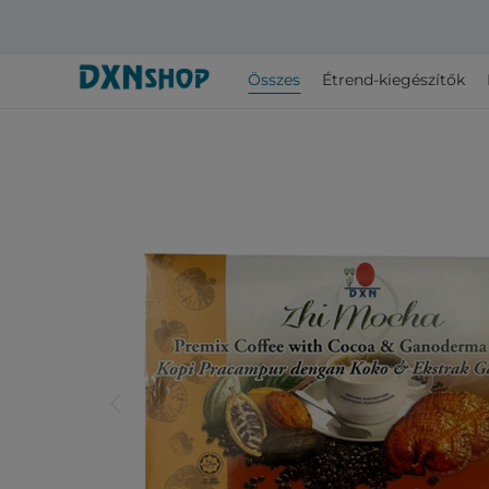
Összes
Étrend-kiegészítők
arrow_back_ios