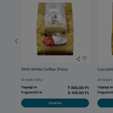
‹
share
favorite
DXN White Coffee Zhino
Cocozh
12 tasak x 28 g
20 tasak x
Tagsági ár
7 355.00 Ft
Tagsági á
Fogyasztói ár
9 415.00 Ft
Fogyasztó
Kosárba