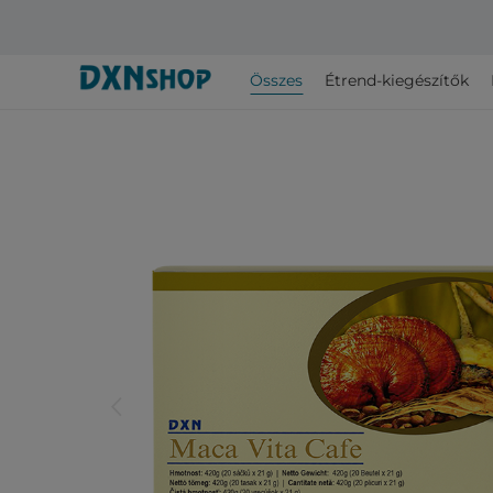
Összes
Étrend-kiegészítők
arrow_back_ios