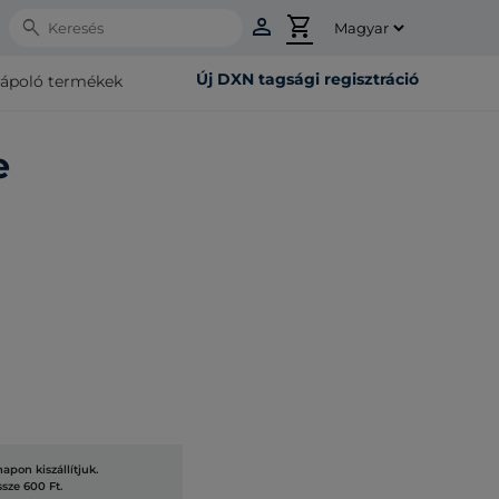
person
shopping_cart
Search
Új DXN tagsági regisztráció
rápoló termékek
e
pon kiszállítjuk.
ssze 600 Ft.