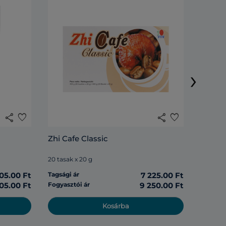
Lingzh
›
20 tasak
share
favorite
share
favorite
Tagsági 
Zhi Cafe Classic
Fogyasz
20 tasak x 20 g
05.00 Ft
Tagsági ár
7 225.00 Ft
05.00 Ft
Fogyasztói ár
9 250.00 Ft
Kosárba