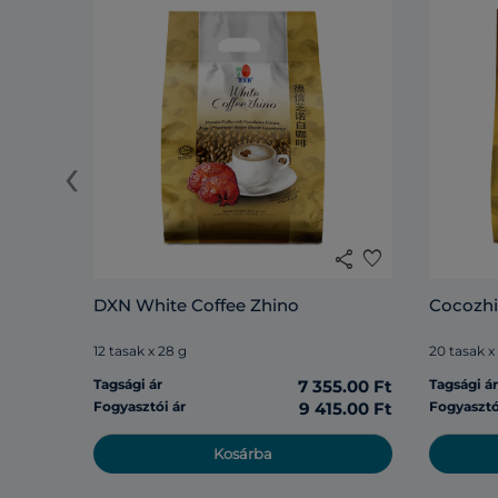
‹
share
favorite
DXN White Coffee Zhino
Cocozh
12 tasak x 28 g
20 tasak x
Tagsági ár
7 355.00 Ft
Tagsági á
Fogyasztói ár
9 415.00 Ft
Fogyasztó
Kosárba