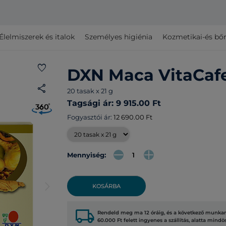
Élelmiszerek és italok
Személyes higiénia
Kozmetikai-és bő
favorite
DXN Maca VitaCaf
share
20 tasak x 21 g
Tagsági ár: 9 915.00 Ft
Fogyasztói ár:
12 690.00 Ft
Mennyiség:
arrow_forward_ios
KOSÁRBA
local_shipping
Rendeld meg ma 12 óráig, és a következő munkana
60.000 Ft felett ingyenes a szállítás, alatta mindö