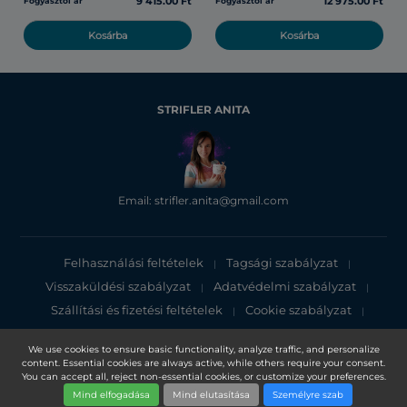
9 415.00 Ft
12 975.00 Ft
Fogyasztói ár
Fogyasztói ár
Kosárba
Kosárba
STRIFLER ANITA
Email: strifler.anita@gmail.com
Felhasználási feltételek
Tagsági szabályzat
|
|
Visszaküldési szabályzat
Adatvédelmi szabályzat
|
|
Szállítási és fizetési feltételek
Cookie szabályzat
|
|
Adatvédelmi tájékoztató
We use cookies to ensure basic functionality, analyze traffic, and personalize
content. Essential cookies are always active, while others require your consent.
Copyright 2025, DXN Holdings Bhd. 199501033918 (363120-V)
You can accept all, reject non-essential cookies, or customize your preferences.
Mind elfogadása
Mind elutasítása
Személyre szab