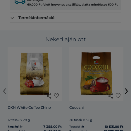
local_shipping
kiszállítjuk.
60.000 Ft felett ingyenes a szállítás, alatta mindössze 600 Ft.
Termékinformáció
Neked ajánlott
‹
›
share
favorite
share
favorite
DXN White Coffee Zhino
Cocozhi
12 tasak x 28 g
20 tasak x 32 g
7 355.00 Ft
10 135.00 Ft
Tagsági ár
Tagsági ár