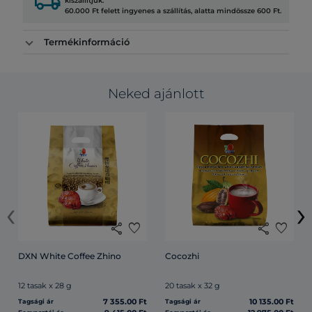
local_shipping
kiszállítjuk.
60.000 Ft felett ingyenes a szállítás, alatta mindössze 600 Ft.
Termékinformáció
Neked ajánlott
‹
›
share
favorite
share
favorite
DXN White Coffee Zhino
Cocozhi
12 tasak x 28 g
20 tasak x 32 g
7 355.00 Ft
10 135.00 Ft
Tagsági ár
Tagsági ár