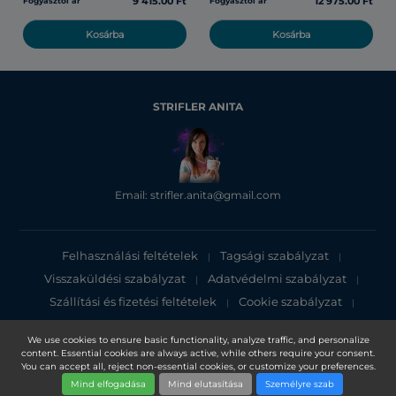
9 415.00 Ft
12 975.00 Ft
Fogyasztói ár
Fogyasztói ár
Kosárba
Kosárba
STRIFLER ANITA
Email: strifler.anita@gmail.com
Felhasználási feltételek
Tagsági szabályzat
|
|
Visszaküldési szabályzat
Adatvédelmi szabályzat
|
|
Szállítási és fizetési feltételek
Cookie szabályzat
|
|
Adatvédelmi tájékoztató
We use cookies to ensure basic functionality, analyze traffic, and personalize
content. Essential cookies are always active, while others require your consent.
Copyright 2025, DXN Holdings Bhd. 199501033918 (363120-V)
You can accept all, reject non-essential cookies, or customize your preferences.
Mind elfogadása
Mind elutasítása
Személyre szab