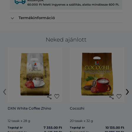
local_shipping
kiszállítjuk.
60.000 Ft felett ingyenes a szállítás, alatta mindössze 600 Ft.
Termékinformáció
Neked ajánlott
‹
›
share
favorite
share
favorite
DXN White Coffee Zhino
Cocozhi
12 tasak x 28 g
20 tasak x 32 g
7 355.00 Ft
10 135.00 Ft
Tagsági ár
Tagsági ár