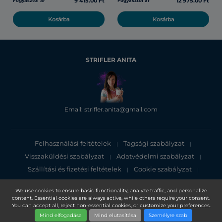
9 415.00 Ft
12 975.00 Ft
Fogyasztói ár
Fogyasztói ár
Kosárba
Kosárba
STRIFLER ANITA
Email: strifler.anita@gmail.com
Felhasználási feltételek
Tagsági szabályzat
|
|
Visszaküldési szabályzat
Adatvédelmi szabályzat
|
|
Szállítási és fizetési feltételek
Cookie szabályzat
|
|
Adatvédelmi tájékoztató
We use cookies to ensure basic functionality, analyze traffic, and personalize
content. Essential cookies are always active, while others require your consent.
Copyright 2025, DXN Holdings Bhd. 199501033918 (363120-V)
You can accept all, reject non-essential cookies, or customize your preferences.
Mind elfogadása
Mind elutasítása
Személyre szab