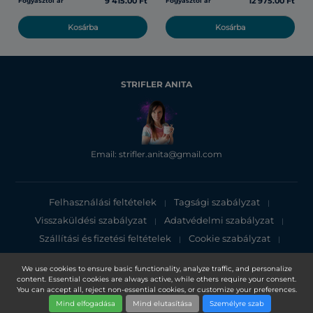
9 415.00 Ft
12 975.00 Ft
Fogyasztói ár
Fogyasztói ár
Kosárba
Kosárba
STRIFLER ANITA
Email: strifler.anita@gmail.com
Felhasználási feltételek
Tagsági szabályzat
|
|
Visszaküldési szabályzat
Adatvédelmi szabályzat
|
|
Szállítási és fizetési feltételek
Cookie szabályzat
|
|
Adatvédelmi tájékoztató
We use cookies to ensure basic functionality, analyze traffic, and personalize
content. Essential cookies are always active, while others require your consent.
Copyright 2025, DXN Holdings Bhd. 199501033918 (363120-V)
You can accept all, reject non-essential cookies, or customize your preferences.
Mind elfogadása
Mind elutasítása
Személyre szab