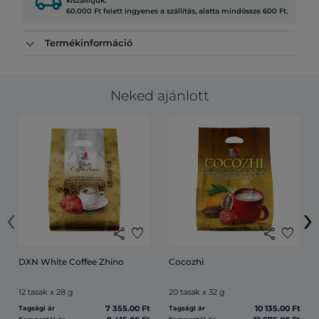
local_shipping
kiszállítjuk.
60.000 Ft felett ingyenes a szállítás, alatta mindössze 600 Ft.
Termékinformáció
Neked ajánlott
‹
›
share
favorite
share
favorite
DXN White Coffee Zhino
Cocozhi
12 tasak x 28 g
20 tasak x 32 g
7 355.00 Ft
10 135.00 Ft
Tagsági ár
Tagsági ár