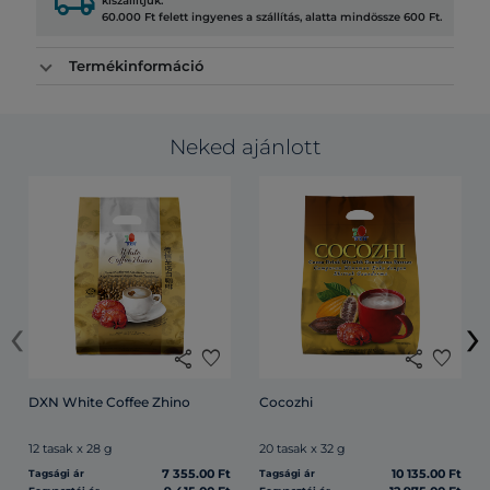
local_shipping
kiszállítjuk.
60.000 Ft felett ingyenes a szállítás, alatta mindössze 600 Ft.
Termékinformáció
Neked ajánlott
‹
›
share
favorite
share
favorite
DXN White Coffee Zhino
Cocozhi
12 tasak x 28 g
20 tasak x 32 g
7 355.00 Ft
10 135.00 Ft
Tagsági ár
Tagsági ár