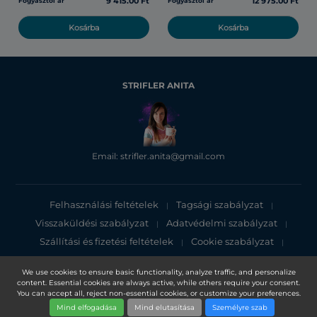
9 415.00 Ft
12 975.00 Ft
Fogyasztói ár
Fogyasztói ár
Kosárba
Kosárba
STRIFLER ANITA
Email: strifler.anita@gmail.com
Felhasználási feltételek
Tagsági szabályzat
|
|
Visszaküldési szabályzat
Adatvédelmi szabályzat
|
|
Szállítási és fizetési feltételek
Cookie szabályzat
|
|
Adatvédelmi tájékoztató
We use cookies to ensure basic functionality, analyze traffic, and personalize
content. Essential cookies are always active, while others require your consent.
Copyright 2025, DXN Holdings Bhd. 199501033918 (363120-V)
You can accept all, reject non-essential cookies, or customize your preferences.
Mind elfogadása
Mind elutasítása
Személyre szab