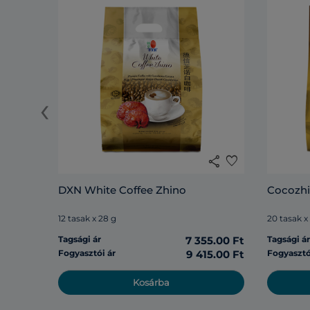
‹
share
favorite
DXN White Coffee Zhino
Cocozh
12 tasak x 28 g
20 tasak x
Tagsági ár
7 355.00 Ft
Tagsági á
Fogyasztói ár
9 415.00 Ft
Fogyasztó
Kosárba