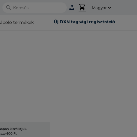
person
shopping_cart
Search
Új DXN tagsági regisztráció
rápoló termékek
a
pon kiszállítjuk.
ssze 600 Ft.