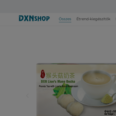
Összes
Étrend-kiegészítők
arrow_back_ios