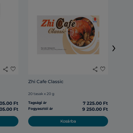
Lingzh
›
20 tasak
share
favorite
share
favorite
Tagsági 
Zhi Cafe Classic
Fogyasz
20 tasak x 20 g
05.00 Ft
Tagsági ár
7 225.00 Ft
05.00 Ft
Fogyasztói ár
9 250.00 Ft
Kosárba