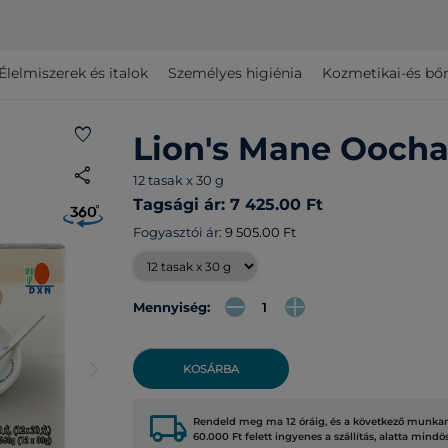
Élelmiszerek és italok
Személyes higiénia
Kozmetikai-és bő
favorite
Lion's Mane Ooch
share
12 tasak x 30 g
Tagsági ár: 7 425.00 Ft
Fogyasztói ár:
9 505.00 Ft
Mennyiség:
arrow_forward_ios
KOSÁRBA
local_shipping
Rendeld meg ma 12 óráig, és a következő munkana
60.000 Ft felett ingyenes a szállítás, alatta mindö