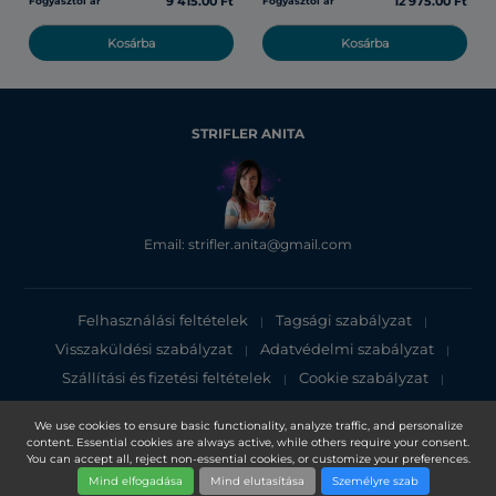
9 415.00 Ft
12 975.00 Ft
Fogyasztói ár
Fogyasztói ár
Kosárba
Kosárba
STRIFLER ANITA
Email: strifler.anita@gmail.com
Felhasználási feltételek
Tagsági szabályzat
|
|
Visszaküldési szabályzat
Adatvédelmi szabályzat
|
|
Szállítási és fizetési feltételek
Cookie szabályzat
|
|
Adatvédelmi tájékoztató
We use cookies to ensure basic functionality, analyze traffic, and personalize
content. Essential cookies are always active, while others require your consent.
Copyright 2025, DXN Holdings Bhd. 199501033918 (363120-V)
You can accept all, reject non-essential cookies, or customize your preferences.
Mind elfogadása
Mind elutasítása
Személyre szab