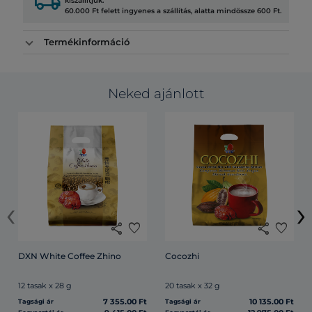
local_shipping
kiszállítjuk.
60.000 Ft felett ingyenes a szállítás, alatta mindössze 600 Ft.
Termékinformáció
Neked ajánlott
‹
›
share
favorite
share
favorite
DXN White Coffee Zhino
Cocozhi
12 tasak x 28 g
20 tasak x 32 g
7 355.00 Ft
10 135.00 Ft
Tagsági ár
Tagsági ár