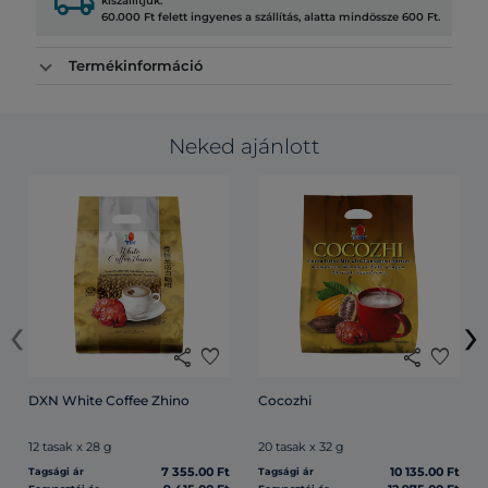
local_shipping
kiszállítjuk.
60.000 Ft felett ingyenes a szállítás, alatta mindössze 600 Ft.
Termékinformáció
Neked ajánlott
‹
›
share
favorite
share
favorite
DXN White Coffee Zhino
Cocozhi
12 tasak x 28 g
20 tasak x 32 g
7 355.00 Ft
10 135.00 Ft
Tagsági ár
Tagsági ár