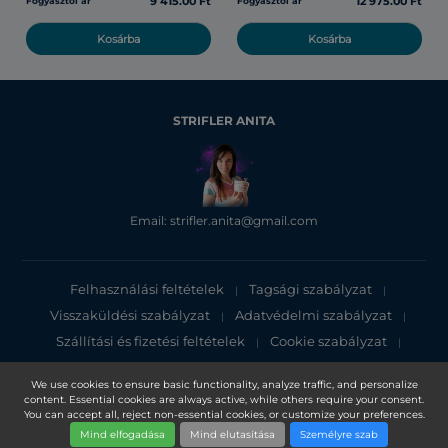
9 415.00 Ft
12 975.00 Ft
Fogyasztói ár
Fogyasztói ár
Kosárba
Kosárba
STRIFLER ANITA
Email: strifler.anita@gmail.com
Felhasználási feltételek
Tagsági szabályzat
|
|
Visszaküldési szabályzat
Adatvédelmi szabályzat
|
|
Szállítási és fizetési feltételek
Cookie szabályzat
|
|
Adatvédelmi tájékoztató
We use cookies to ensure basic functionality, analyze traffic, and personalize
content. Essential cookies are always active, while others require your consent.
Copyright 2025, DXN Holdings Bhd. 199501033918 (363120-V)
You can accept all, reject non-essential cookies, or customize your preferences.
Mind elfogadása
Mind elutasítása
Személyre szab