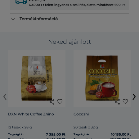
local_shipping
kiszállítjuk.
60.000 Ft felett ingyenes a szállítás, alatta mindössze 600 Ft.
Termékinformáció
Neked ajánlott
‹
›
share
favorite
share
favorite
DXN White Coffee Zhino
Cocozhi
12 tasak x 28 g
20 tasak x 32 g
7 355.00 Ft
10 135.00 Ft
Tagsági ár
Tagsági ár