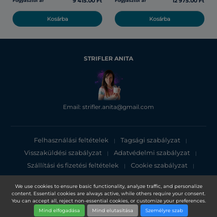
9 415.00 Ft
12 975.00 Ft
Fogyasztói ár
Fogyasztói ár
Kosárba
Kosárba
STRIFLER ANITA
Email: strifler.anita@gmail.com
Felhasználási feltételek
Tagsági szabályzat
|
|
Visszaküldési szabályzat
Adatvédelmi szabályzat
|
|
Szállítási és fizetési feltételek
Cookie szabályzat
|
|
Adatvédelmi tájékoztató
We use cookies to ensure basic functionality, analyze traffic, and personalize
content. Essential cookies are always active, while others require your consent.
Copyright 2025, DXN Holdings Bhd. 199501033918 (363120-V)
You can accept all, reject non-essential cookies, or customize your preferences.
Mind elfogadása
Mind elutasítása
Személyre szab