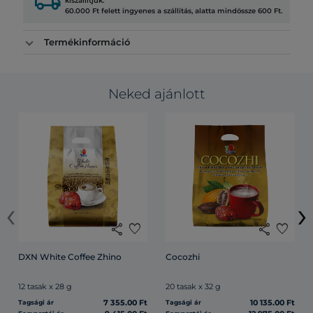
local_shipping
kiszállítjuk.
60.000 Ft felett ingyenes a szállítás, alatta mindössze 600 Ft.
Termékinformáció
Neked ajánlott
‹
›
share
favorite
share
favorite
DXN White Coffee Zhino
Cocozhi
12 tasak x 28 g
20 tasak x 32 g
7 355.00 Ft
10 135.00 Ft
Tagsági ár
Tagsági ár