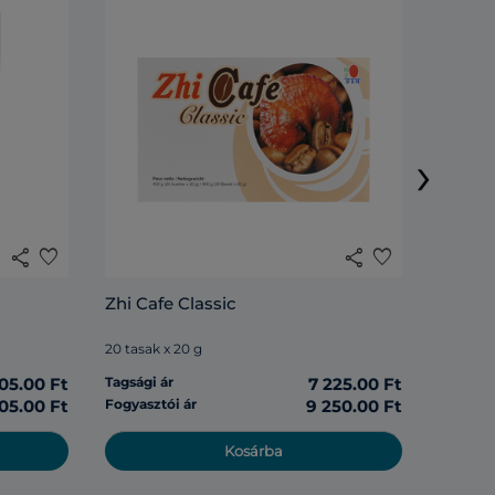
Lingzh
›
20 tasak
share
favorite
share
favorite
Tagsági 
Zhi Cafe Classic
Fogyasz
20 tasak x 20 g
05.00 Ft
Tagsági ár
7 225.00 Ft
05.00 Ft
Fogyasztói ár
9 250.00 Ft
Kosárba