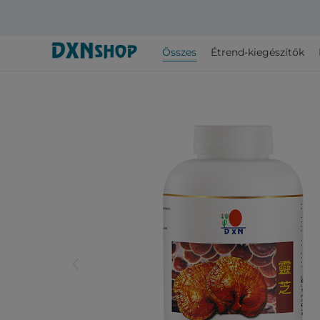
Összes
Étrend-kiegészítők
arrow_back_ios