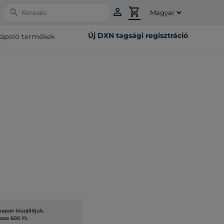
person
shopping_cart
Search
Új DXN tagsági regisztráció
rápoló termékek
pon kiszállítjuk.
ssze 600 Ft.