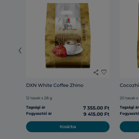
‹
share
favorite
DXN White Coffee Zhino
Cocozh
12 tasak x 28 g
20 tasak x
Tagsági ár
7 355.00 Ft
Tagsági á
Fogyasztói ár
9 415.00 Ft
Fogyasztó
Kosárba