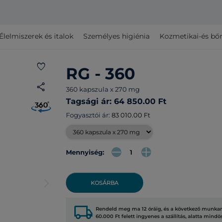
Élelmiszerek és italok
Személyes higiénia
Kozmetikai-és bő
favorite
RG - 360
share
360 kapszula x 270 mg
Tagsági ár: 64 850.00 Ft
Fogyasztói ár:
83 010.00 Ft
Mennyiség:
arrow_forward_ios
KOSÁRBA
local_shipping
Rendeld meg ma 12 óráig, és a következő munkana
60.000 Ft felett ingyenes a szállítás, alatta mindö