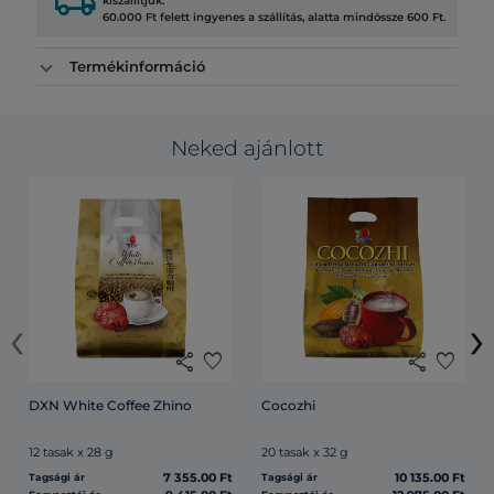
local_shipping
kiszállítjuk.
60.000 Ft felett ingyenes a szállítás, alatta mindössze 600 Ft.
Termékinformáció
Neked ajánlott
‹
›
share
favorite
share
favorite
DXN White Coffee Zhino
Cocozhi
12 tasak x 28 g
20 tasak x 32 g
7 355.00 Ft
10 135.00 Ft
Tagsági ár
Tagsági ár