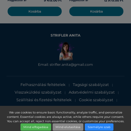
9 415.00 Ft
12 975.00 Ft
Fogyasztói ár
Fogyasztói ár
Kosárba
Kosárba
STRIFLER ANITA
Email: strifler.anita@gmail.com
Felhasználási feltételek
Tagsági szabályzat
|
|
Visszaküldési szabályzat
Adatvédelmi szabályzat
|
|
Szállítási és fizetési feltételek
Cookie szabályzat
|
|
Adatvédelmi tájékoztató
We use cookies to ensure basic functionality, analyze traffic, and personalize
content. Essential cookies are always active, while others require your consent.
Copyright 2025, DXN Holdings Bhd. 199501033918 (363120-V)
You can accept all, reject non-essential cookies, or customize your preferences.
Mind elfogadása
Mind elutasítása
Személyre szab