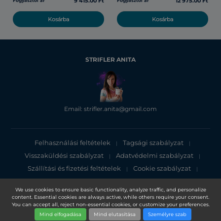
9 415.00 Ft
12 975.00 Ft
Fogyasztói ár
Fogyasztói ár
Kosárba
Kosárba
STRIFLER ANITA
Email: strifler.anita@gmail.com
Felhasználási feltételek
Tagsági szabályzat
|
|
Visszaküldési szabályzat
Adatvédelmi szabályzat
|
|
Szállítási és fizetési feltételek
Cookie szabályzat
|
|
Adatvédelmi tájékoztató
We use cookies to ensure basic functionality, analyze traffic, and personalize
content. Essential cookies are always active, while others require your consent.
Copyright 2025, DXN Holdings Bhd. 199501033918 (363120-V)
You can accept all, reject non-essential cookies, or customize your preferences.
Mind elfogadása
Mind elutasítása
Személyre szab