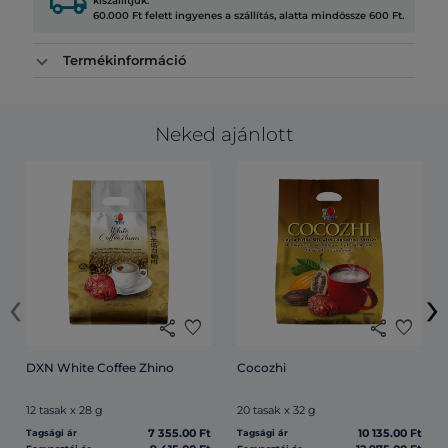
local_shipping
kiszállítjuk.
60.000 Ft felett ingyenes a szállítás, alatta mindössze 600 Ft.
Termékinformáció
Neked ajánlott
‹
›
share
favorite
share
favorite
DXN White Coffee Zhino
Cocozhi
12 tasak x 28 g
20 tasak x 32 g
7 355.00 Ft
10 135.00 Ft
Tagsági ár
Tagsági ár