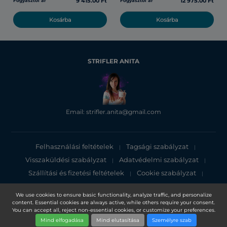
9 415.00 Ft
12 975.00 Ft
Fogyasztói ár
Fogyasztói ár
Kosárba
Kosárba
STRIFLER ANITA
Email: strifler.anita@gmail.com
Felhasználási feltételek
Tagsági szabályzat
|
|
Visszaküldési szabályzat
Adatvédelmi szabályzat
|
|
Szállítási és fizetési feltételek
Cookie szabályzat
|
|
Adatvédelmi tájékoztató
We use cookies to ensure basic functionality, analyze traffic, and personalize
content. Essential cookies are always active, while others require your consent.
Copyright 2025, DXN Holdings Bhd. 199501033918 (363120-V)
You can accept all, reject non-essential cookies, or customize your preferences.
Mind elfogadása
Mind elutasítása
Személyre szab