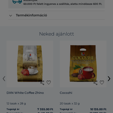
local_shipping
kiszállítjuk.
60.000 Ft felett ingyenes a szállítás, alatta mindössze 600 Ft.
Termékinformáció
Neked ajánlott
‹
›
share
favorite
share
favorite
DXN White Coffee Zhino
Cocozhi
12 tasak x 28 g
20 tasak x 32 g
7 355.00 Ft
10 135.00 Ft
Tagsági ár
Tagsági ár