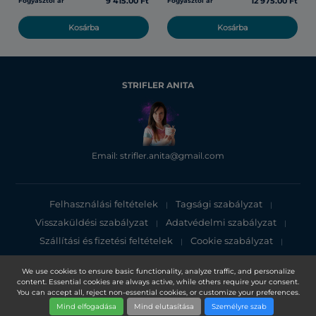
9 415.00 Ft
12 975.00 Ft
Fogyasztói ár
Fogyasztói ár
Kosárba
Kosárba
STRIFLER ANITA
Email: strifler.anita@gmail.com
Felhasználási feltételek
Tagsági szabályzat
|
|
Visszaküldési szabályzat
Adatvédelmi szabályzat
|
|
Szállítási és fizetési feltételek
Cookie szabályzat
|
|
Adatvédelmi tájékoztató
We use cookies to ensure basic functionality, analyze traffic, and personalize
content. Essential cookies are always active, while others require your consent.
Copyright 2025, DXN Holdings Bhd. 199501033918 (363120-V)
You can accept all, reject non-essential cookies, or customize your preferences.
Mind elfogadása
Mind elutasítása
Személyre szab