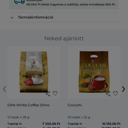
local_shipping
kiszállítjuk.
60.000 Ft felett ingyenes a szállítás, alatta mindössze 600 Ft.
Termékinformáció
Neked ajánlott
‹
›
share
favorite
share
favorite
DXN White Coffee Zhino
Cocozhi
12 tasak x 28 g
20 tasak x 32 g
7 355.00 Ft
10 135.00 Ft
Tagsági ár
Tagsági ár