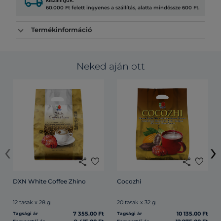
local_shipping
kiszállítjuk.
60.000 Ft felett ingyenes a szállítás, alatta mindössze 600 Ft.
Termékinformáció
Neked ajánlott
‹
›
share
favorite
share
favorite
DXN White Coffee Zhino
Cocozhi
12 tasak x 28 g
20 tasak x 32 g
7 355.00 Ft
10 135.00 Ft
Tagsági ár
Tagsági ár