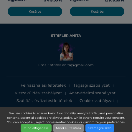
9 415.00 Ft
12 975.00 Ft
Fogyasztói ár
Fogyasztói ár
Kosárba
Kosárba
STRIFLER ANITA
Email: strifler.anita@gmail.com
Felhasználási feltételek
Tagsági szabályzat
|
|
Visszaküldési szabályzat
Adatvédelmi szabályzat
|
|
Szállítási és fizetési feltételek
Cookie szabályzat
|
|
Adatvédelmi tájékoztató
We use cookies to ensure basic functionality, analyze traffic, and personalize
content. Essential cookies are always active, while others require your consent.
Copyright 2025, DXN Holdings Bhd. 199501033918 (363120-V)
You can accept all, reject non-essential cookies, or customize your preferences.
Mind elfogadása
Mind elutasítása
Személyre szab