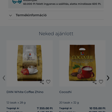
local_shipping
kiszállítjuk.
60.000 Ft felett ingyenes a szállítás, alatta mindössze 600 Ft.
Termékinformáció
Neked ajánlott
‹
›
share
favorite
share
favorite
DXN White Coffee Zhino
Cocozhi
12 tasak x 28 g
20 tasak x 32 g
7 355.00 Ft
10 135.00 Ft
Tagsági ár
Tagsági ár