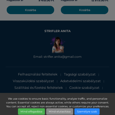
9 415.00 Ft
12 975.00 Ft
Fogyasztói ár
Fogyasztói ár
Kosárba
Kosárba
STRIFLER ANITA
Email: strifler.anita@gmail.com
Felhasználási feltételek
Tagsági szabályzat
|
|
Visszaküldési szabályzat
Adatvédelmi szabályzat
|
|
Szállítási és fizetési feltételek
Cookie szabályzat
|
|
Adatvédelmi tájékoztató
We use cookies to ensure basic functionality, analyze traffic, and personalize
content. Essential cookies are always active, while others require your consent.
Copyright 2025, DXN Holdings Bhd. 199501033918 (363120-V)
You can accept all, reject non-essential cookies, or customize your preferences.
Mind elfogadása
Mind elutasítása
Személyre szab