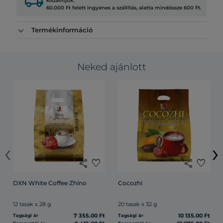
local_shipping
kiszállítjuk.
60.000 Ft felett ingyenes a szállítás, alatta mindössze 600 Ft.
Termékinformáció
Neked ajánlott
‹
›
share
favorite
share
favorite
DXN White Coffee Zhino
Cocozhi
12 tasak x 28 g
20 tasak x 32 g
7 355.00 Ft
10 135.00 Ft
Tagsági ár
Tagsági ár