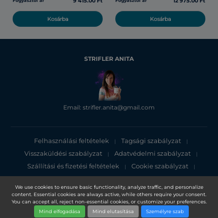
9 415.00 Ft
12 975.00 Ft
Fogyasztói ár
Fogyasztói ár
Kosárba
Kosárba
STRIFLER ANITA
Email: strifler.anita@gmail.com
Felhasználási feltételek
Tagsági szabályzat
|
|
Visszaküldési szabályzat
Adatvédelmi szabályzat
|
|
Szállítási és fizetési feltételek
Cookie szabályzat
|
|
Adatvédelmi tájékoztató
We use cookies to ensure basic functionality, analyze traffic, and personalize
content. Essential cookies are always active, while others require your consent.
Copyright 2025, DXN Holdings Bhd. 199501033918 (363120-V)
You can accept all, reject non-essential cookies, or customize your preferences.
Mind elfogadása
Mind elutasítása
Személyre szab