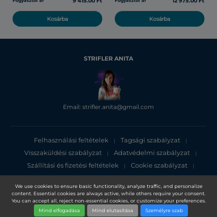
9 415.00 Ft
12 975.00 Ft
Fogyasztói ár
Fogyasztói ár
Kosárba
Kosárba
STRIFLER ANITA
Email: strifler.anita@gmail.com
Felhasználási feltételek
Tagsági szabályzat
|
|
Visszaküldési szabályzat
Adatvédelmi szabályzat
|
|
Szállítási és fizetési feltételek
Cookie szabályzat
|
|
Adatvédelmi tájékoztató
We use cookies to ensure basic functionality, analyze traffic, and personalize
content. Essential cookies are always active, while others require your consent.
Copyright 2025, DXN Holdings Bhd. 199501033918 (363120-V)
You can accept all, reject non-essential cookies, or customize your preferences.
Mind elfogadása
Mind elutasítása
Személyre szab