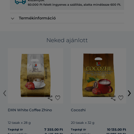
local_shipping
kiszállítjuk.
60.000 Ft felett ingyenes a szállítás, alatta mindössze 600 Ft.
Termékinformáció
Neked ajánlott
‹
›
share
favorite
share
favorite
DXN White Coffee Zhino
Cocozhi
12 tasak x 28 g
20 tasak x 32 g
7 355.00 Ft
10 135.00 Ft
Tagsági ár
Tagsági ár