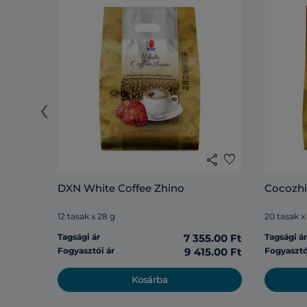
‹
share
favorite
DXN White Coffee Zhino
Cocozh
12 tasak x 28 g
20 tasak x
Tagsági ár
7 355.00 Ft
Tagsági á
Fogyasztói ár
9 415.00 Ft
Fogyasztó
Kosárba