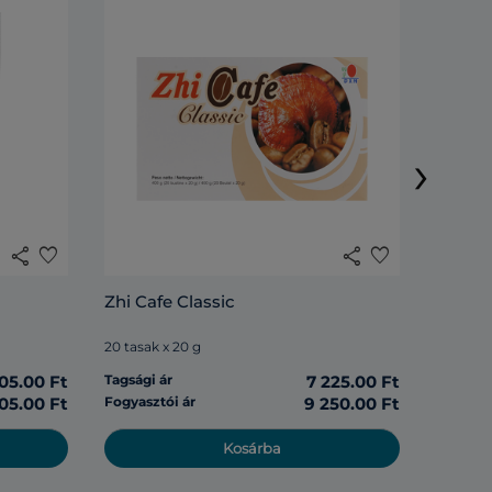
Lingzh
›
20 tasak
share
favorite
share
favorite
Tagsági 
Zhi Cafe Classic
Fogyasz
20 tasak x 20 g
05.00 Ft
Tagsági ár
7 225.00 Ft
05.00 Ft
Fogyasztói ár
9 250.00 Ft
Kosárba