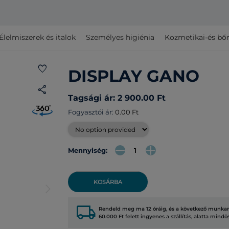
Élelmiszerek és italok
Személyes higiénia
Kozmetikai-és bő
favorite
DISPLAY GANO
share
Tagsági ár: 2 900.00 Ft
Fogyasztói ár:
0.00 Ft
Mennyiség:
KOSÁRBA
arrow_forward_ios
local_shipping
Rendeld meg ma 12 óráig, és a következő munkana
60.000 Ft felett ingyenes a szállítás, alatta mindö