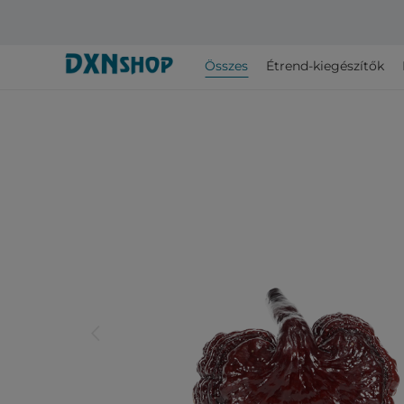
Összes
Étrend-kiegészítők
arrow_back_ios