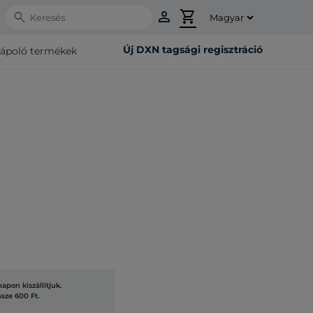
person
shopping_cart
Search
Új DXN tagsági regisztráció
rápoló termékek
pon kiszállítjuk.
ssze 600 Ft.