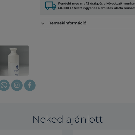
local_shipping
Rendeld meg ma 12 óráig, és a következő munkana
60.000 Ft felett ingyenes a szállítás, alatta mindö
Termékinformáció
Neked ajánlott