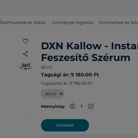
Élelmiszerek és italok
Személyes higiénia
Kozmetikai-és bő
favorite
DXN Kallow - Insta
share
Feszesítő Szérum
30 ml
Tagsági ár: 9 180.00 Ft
Fogyasztói ár:
11 750.00 Ft
Mennyiség:
arrow_forward_ios
KOSÁRBA