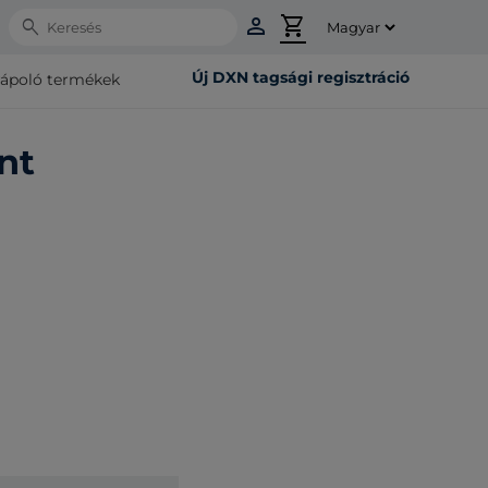
person
shopping_cart
Search
Új DXN tagsági regisztráció
rápoló termékek
nt