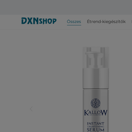
Összes
Étrend-kiegészítők
arrow_back_ios