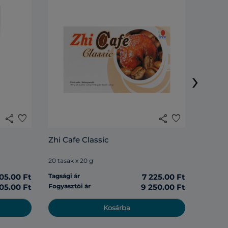
Lingzh
›
20 tasak
share
favorite
share
favorite
Tagsági 
Zhi Cafe Classic
Fogyasz
20 tasak x 20 g
05.00 Ft
Tagsági ár
7 225.00 Ft
05.00 Ft
Fogyasztói ár
9 250.00 Ft
Kosárba