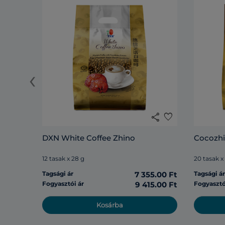
‹
share
favorite
DXN White Coffee Zhino
Cocozh
12 tasak x 28 g
20 tasak x
Tagsági ár
7 355.00 Ft
Tagsági á
Fogyasztói ár
9 415.00 Ft
Fogyasztó
Kosárba