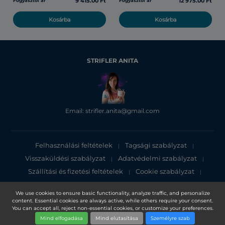
9 415.00 Ft
12 975.00 Ft
Fogyasztói ár
Fogyasztói ár
Kosárba
Kosárba
STRIFLER ANITA
Email: strifler.anita@gmail.com
Felhasználási feltételek
Tagsági szabályzat
|
|
Visszaküldési szabályzat
Adatvédelmi szabályzat
|
|
Szállítási és fizetési feltételek
Cookie szabályzat
|
|
Adatvédelmi tájékoztató
We use cookies to ensure basic functionality, analyze traffic, and personalize
content. Essential cookies are always active, while others require your consent.
Copyright 2025, DXN Holdings Bhd. 199501033918 (363120-V)
You can accept all, reject non-essential cookies, or customize your preferences.
Mind elfogadása
Mind elutasítása
Személyre szab