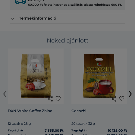
local_shipping
kiszállítjuk.
60.000 Ft felett ingyenes a szállítás, alatta mindössze 600 Ft.
Termékinformáció
Neked ajánlott
‹
›
share
favorite
share
favorite
DXN White Coffee Zhino
Cocozhi
12 tasak x 28 g
20 tasak x 32 g
7 355.00 Ft
10 135.00 Ft
Tagsági ár
Tagsági ár