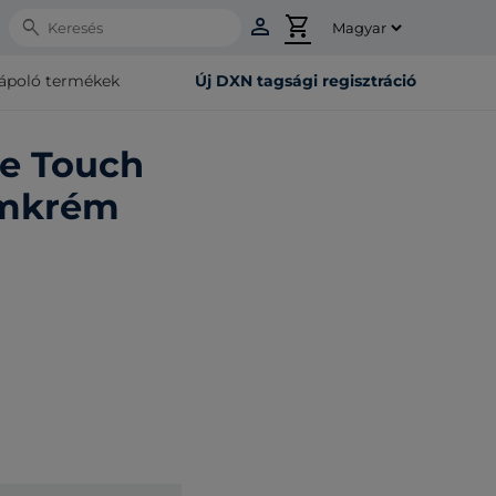
person
shopping_cart
Search
rápoló termékek
Új DXN tagsági regisztráció
ne Touch
emkrém