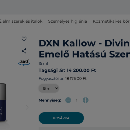
Élelmiszerek és italok
Személyes higiénia
Kozmetikai-és bő
favorite
DXN Kallow - Divi
share
Emelő Hatású Sz
15 ml
Tagsági ár: 14 200.00 Ft
Fogyasztói ár:
18 175.00 Ft
Mennyiség:
arrow_forward_ios
KOSÁRBA