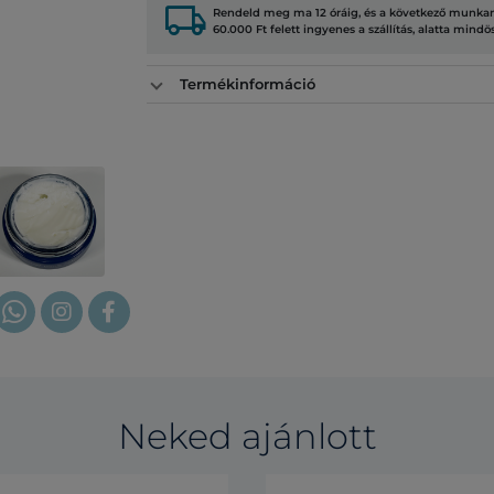
local_shipping
Rendeld meg ma 12 óráig, és a következő munkana
60.000 Ft felett ingyenes a szállítás, alatta mindö
Termékinformáció
Neked ajánlott