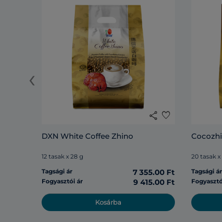
‹
share
favorite
DXN White Coffee Zhino
Cocozh
12 tasak x 28 g
20 tasak x
Tagsági ár
7 355.00 Ft
Tagsági á
Fogyasztói ár
9 415.00 Ft
Fogyasztó
Kosárba