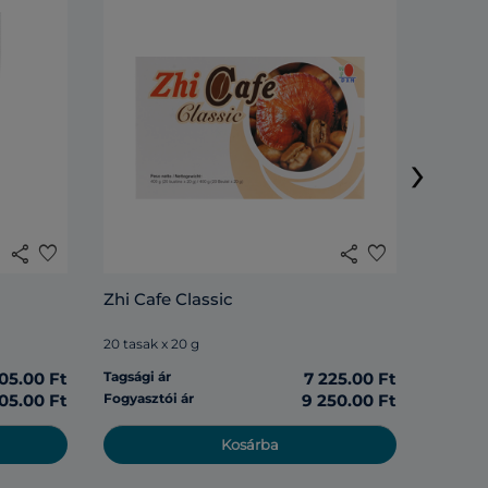
Lingzh
›
20 tasak
share
favorite
share
favorite
Tagsági 
Zhi Cafe Classic
Fogyasz
20 tasak x 20 g
05.00 Ft
Tagsági ár
7 225.00 Ft
05.00 Ft
Fogyasztói ár
9 250.00 Ft
Kosárba