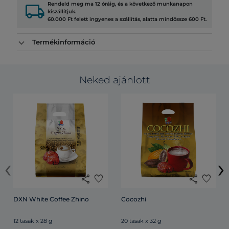
local_shipping
Rendeld meg ma 12 óráig, és a következő munkanapon
kiszállítjuk.
60.000 Ft felett ingyenes a szállítás, alatta mindössze 600 Ft.
Termékinformáció
Neked ajánlott
‹
›
share
favorite
share
favorite
DXN White Coffee Zhino
Cocozhi
12 tasak x 28 g
20 tasak x 32 g