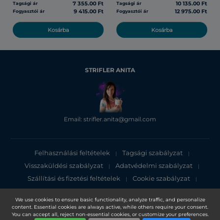
7 355.00 Ft
10 135.00 Ft
Tagsági ár
Tagsági ár
9 415.00 Ft
12 975.00 Ft
Fogyasztói ár
Fogyasztói ár
Kosárba
Kosárba
STRIFLER ANITA
Email: strifler.anita@gmail.com
Felhasználási feltételek
Tagsági szabályzat
|
|
Visszaküldési szabályzat
Adatvédelmi szabályzat
|
|
Szállítási és fizetési feltételek
Cookie szabályzat
|
|
Adatvédelmi tájékoztató
We use cookies to ensure basic functionality, analyze traffic, and personalize
content. Essential cookies are always active, while others require your consent.
Copyright 2025, DXN Holdings Bhd. 199501033918 (363120-V)
You can accept all, reject non-essential cookies, or customize your preferences.