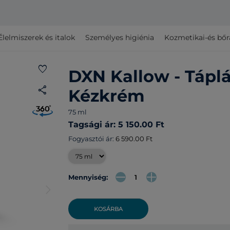
Élelmiszerek és italok
Személyes higiénia
Kozmetikai-és bő
favorite
DXN Kallow - Táplá
share
Kézkrém
75 ml
Tagsági ár: 5 150.00 Ft
Fogyasztói ár:
6 590.00 Ft
Mennyiség:
arrow_forward_ios
KOSÁRBA