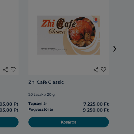
Lingzh
›
20 tasak
share
favorite
share
favorite
Tagsági 
Zhi Cafe Classic
Fogyasz
20 tasak x 20 g
05.00 Ft
Tagsági ár
7 225.00 Ft
05.00 Ft
Fogyasztói ár
9 250.00 Ft
Kosárba