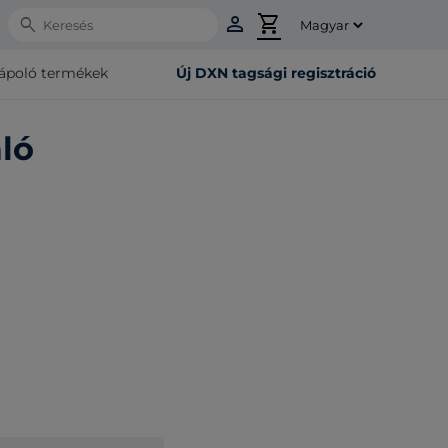
person
shopping_cart
Search
rápoló termékek
Új DXN tagsági regisztráció
ló