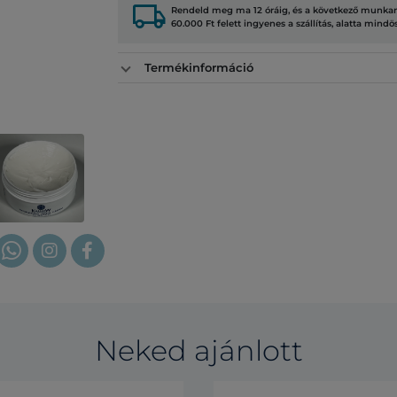
local_shipping
Rendeld meg ma 12 óráig, és a következő munkana
60.000 Ft felett ingyenes a szállítás, alatta mindö
Termékinformáció
Neked ajánlott