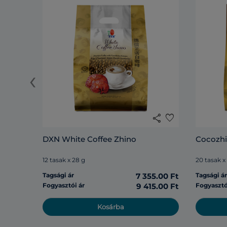
‹
share
favorite
DXN White Coffee Zhino
Cocozh
12 tasak x 28 g
20 tasak x
Tagsági ár
7 355.00 Ft
Tagsági á
Fogyasztói ár
9 415.00 Ft
Fogyasztó
Kosárba