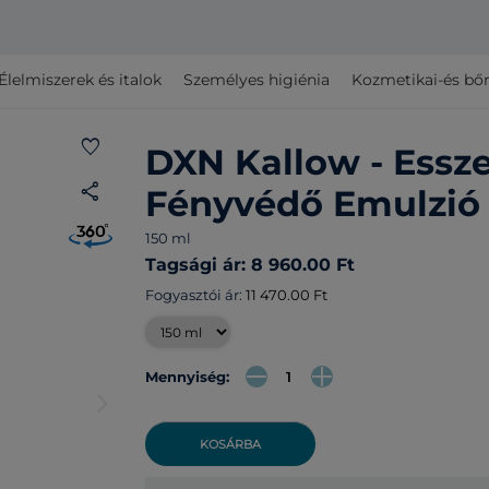
Élelmiszerek és italok
Személyes higiénia
Kozmetikai-és bő
favorite
DXN Kallow - Essze
share
Fényvédő Emulzió
150 ml
Tagsági ár: 8 960.00 Ft
Fogyasztói ár:
11 470.00 Ft
Mennyiség:
arrow_forward_ios
KOSÁRBA