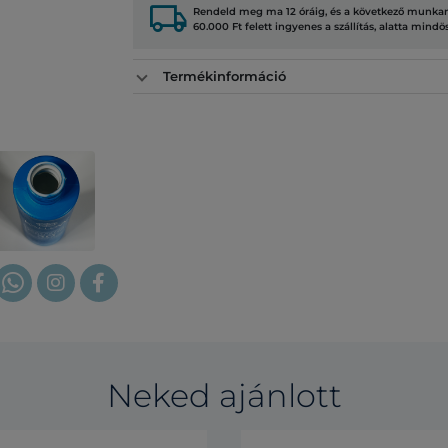
local_shipping
Rendeld meg ma 12 óráig, és a következő munkana
60.000 Ft felett ingyenes a szállítás, alatta mindö
Termékinformáció
Neked ajánlott