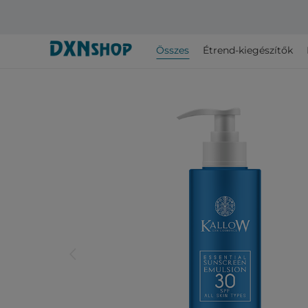
Összes
Étrend-kiegészítők
arrow_back_ios