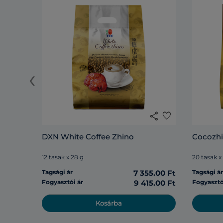
‹
share
favorite
DXN White Coffee Zhino
Cocozh
12 tasak x 28 g
20 tasak x
Tagsági ár
7 355.00 Ft
Tagsági á
Fogyasztói ár
9 415.00 Ft
Fogyasztó
Kosárba