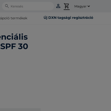
person
shopping_cart
Search
Új DXN tagsági regisztráció
rápoló termékek
nciális
 SPF 30