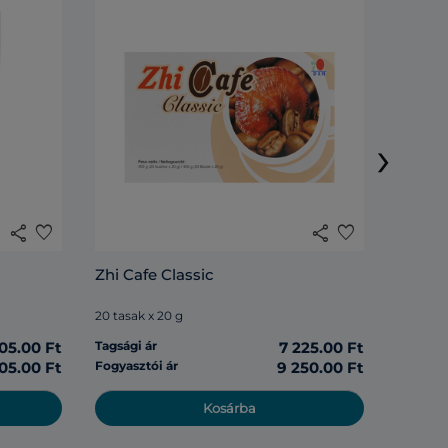
Lingzh
›
20 tasak
share
favorite
share
favorite
Tagsági 
Zhi Cafe Classic
Fogyasz
20 tasak x 20 g
05.00 Ft
Tagsági ár
7 225.00 Ft
05.00 Ft
Fogyasztói ár
9 250.00 Ft
Kosárba