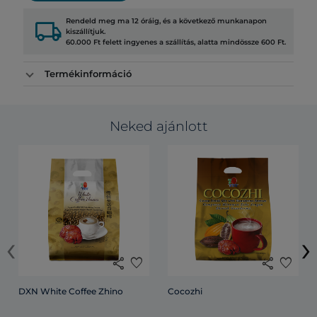
local_shipping
Rendeld meg ma 12 óráig, és a következő munkanapon
kiszállítjuk.
60.000 Ft felett ingyenes a szállítás, alatta mindössze 600 Ft.
Termékinformáció
Neked ajánlott
‹
›
share
favorite
share
favorite
DXN White Coffee Zhino
Cocozhi