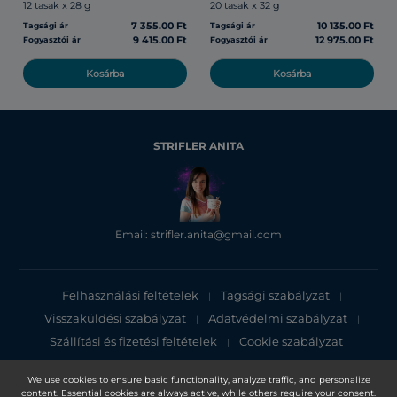
12 tasak x 28 g
20 tasak x 32 g
7 355.00 Ft
10 135.00 Ft
Tagsági ár
Tagsági ár
9 415.00 Ft
12 975.00 Ft
Fogyasztói ár
Fogyasztói ár
Kosárba
Kosárba
STRIFLER ANITA
Email: strifler.anita@gmail.com
Felhasználási feltételek
Tagsági szabályzat
|
|
Visszaküldési szabályzat
Adatvédelmi szabályzat
|
|
Szállítási és fizetési feltételek
Cookie szabályzat
|
|
Adatvédelmi tájékoztató
We use cookies to ensure basic functionality, analyze traffic, and personalize
content. Essential cookies are always active, while others require your consent.